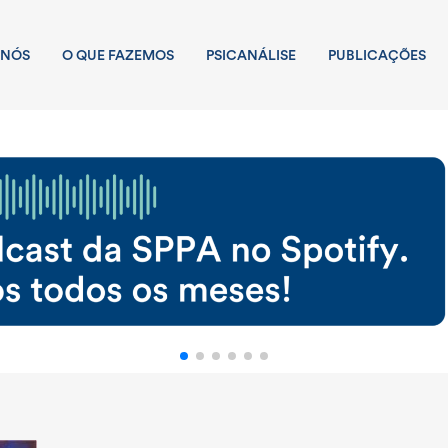
 NÓS
O QUE FAZEMOS
PSICANÁLISE
PUBLICAÇÕES
ANALÍTICO
LICAÇÕES SPPA
DIRETORIA
AÇÕES NA COMUNIDADE
EQUIPE
REVISTA
PS