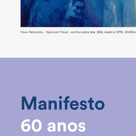
Clara Pechansky - Sigmund Freud - acrílica sobre tela, 2004, doado à SPPA, 80x60c
Manifesto
60 anos